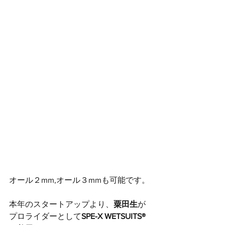
オール２mm,オール３mmも可能です。
本年のスタートアップより、
粟田生
が
プロライダーとして
SPE-X WETSUITS®