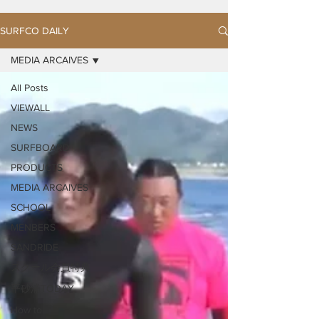
SURFCO DAILY
MEDIA ARCAIVES
All Posts
VIEWALL
NEWS
SURFBOARD
PRODUCTS
MEDIA ARCAIVES
SCHOOL
MENBERS
SANDRIDE
スクール会員特典
平砂浦TODAY
How to