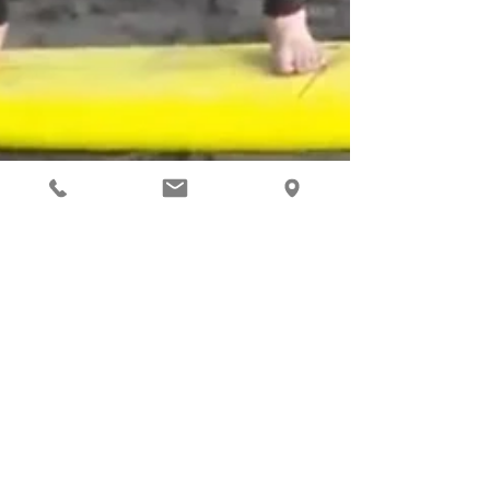
2023年1月1日
集まれ内村と〇〇の会|TBS
TBS 3時間スペシャルで放送された『集ま
れ！内村と〇〇の 会』にSURFCOサーフィ