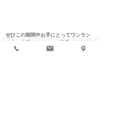
ぜひこの期間中お手にとってワンラン
ク上の上質なCORAL9の世界に触れて
みてください。
すべて表示
最新記事