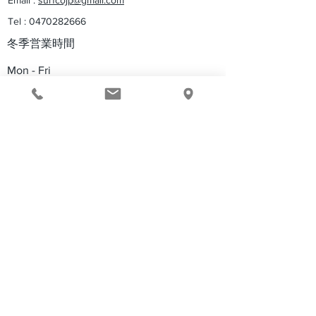
Tel :
0470282666
BOSOサーフィンミーティ
平砂浦の波7\7|
Yesterday
ング2026開催
​冬季営業時間
Mon - Fri
Saturday
​Sunday
10：00pm – 18:00 pm
9：00pm – 18:00 pm
​木曜定休
【特定商取引に関する法律に基づく表示】
プライバシーポリシー