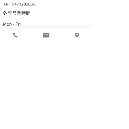
Tel :
0470282666
【8/7(金)〜8/23(日)】
【千葉県】主催
SURFCO サーフボードフ
ン体験イベントB
​冬季営業時間
ェアー開催決定！対象サ
フィンミーティ
Mon - Fri
ーフボード10% OFF！事
２６終了！
前予約スタート
Saturday
​Sunday
10：00pm – 18:00 pm
9：00pm – 18:00 pm
​木曜定休
【特定商取引に関する法律に基づく表示】
プライバシーポリシー
copyright©surfco all right