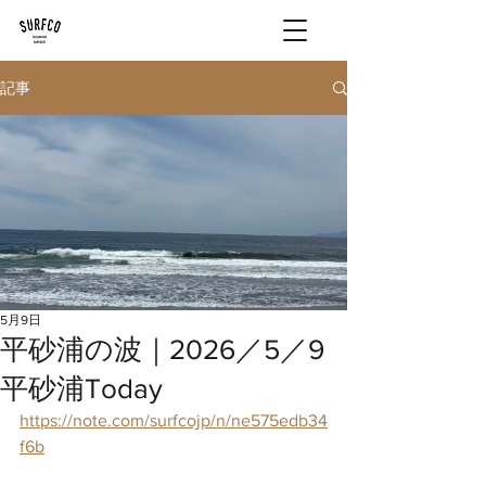
記事
5月9日
平砂浦の波｜2026／5／9
平砂浦Today
https://note.com/surfcojp/n/ne575edb34
f6b