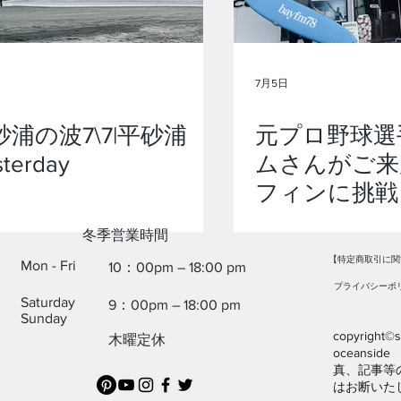
7月5日
砂浦の波7\7|平砂浦
元プロ野球選
terday
ムさんがご来
フィンに挑戦
​冬季営業時間
【特定商取引に関
Mon - Fri
10：00pm – 18:00 pm
プライバシーポ
Saturday
9：00pm – 18:00 pm
​Sunday
copyright©su
​木曜定休
oceans
真、記事等
はお断いた