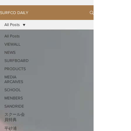
SURFCO DAILY
All Posts
All Posts
VIEWALL
NEWS
SURFBOARD
PRODUCTS
MEDIA
ARCAIVES
SCHOOL
MENBERS
SANDRIDE
スクール会
員特典
平砂浦