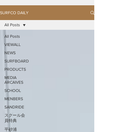
SURFCO DAILY
All Posts
All Posts
VIEWALL
NEWS
SURFBOARD
PRODUCTS
MEDIA
ARCAIVES
SCHOOL
MENBERS
SANDRIDE
スクール会
員特典
平砂浦