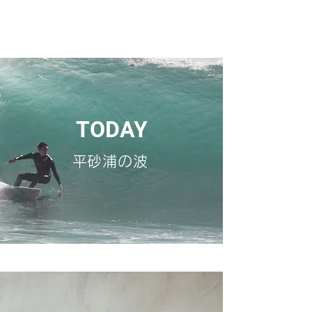
TODAY
​平砂浦の波