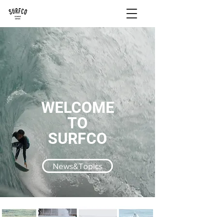
WELCOME
TO
SURFCO
News&Topics