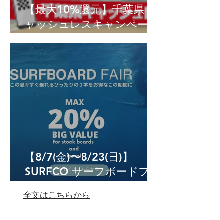
【最大10%還元】千葉県キ
ャッシュレスキャンペーン
が8月7日(金)よりスター
ト！お得にお買い物・ご利
用いただけます
【8/7(金)〜8/23(日)】
SURFCO サーフボードフェ
アー開催決定！対象サーフ
全文はこちらから
ボード10% OFF！事前予約
スタート